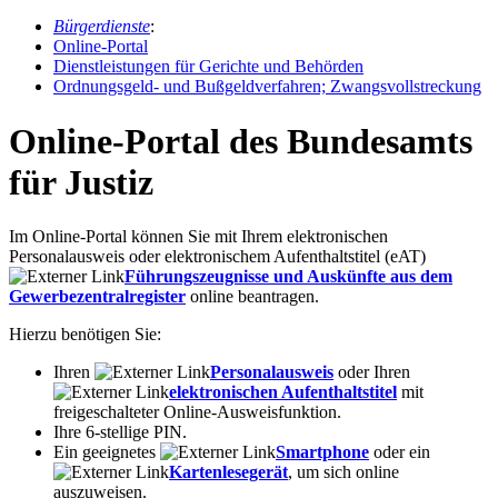
Bür­ger­diens­te
:
Online-Portal
Dienst­leis­tun­gen für Ge­rich­te und Be­hör­den
Ord­nungs­geld- und Buß­geld­ver­fah­ren; Zwangs­voll­stre­ckung
Online-Portal des Bundesamts
für Justiz
Im Online-Portal können Sie mit Ihrem elektronischen
Personalausweis oder elektronischem Aufenthaltstitel (eAT)
Führungszeugnisse und Auskünfte aus dem
Gewerbezentralregister
online beantragen.
Hierzu benötigen Sie:
Ihren
Personalausweis
oder Ihren
elektronischen Aufenthaltstitel
mit
freigeschalteter Online-Ausweisfunktion.
Ihre 6-stellige PIN.
Ein geeignetes
Smartphone
oder ein
Kartenlesegerät
, um sich online
auszuweisen.